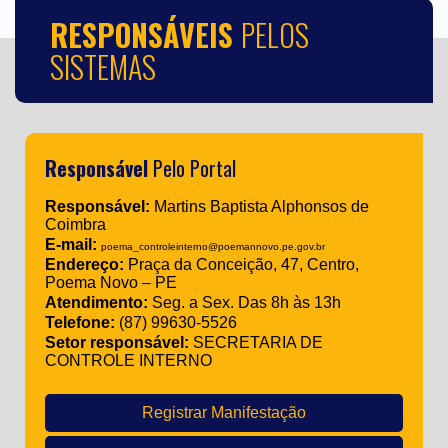
RESPONSÁVEIS
PELOS
SISTEMAS
Responsável
Pelo Portal
Responsável:
Martins Baptista Alphonsos de
Coimbra
E-mail:
poema_controleinterno@poemannovo.pe.gov.br
Endereço:
Praça da Conceição, 47, Centro,
Poema Novo – PE
Atendimento:
Seg. a Sex. Das 8h às 13h
Telefone:
(87) 99630-5526
Setor responsável:
SECRETARIA DE
CONTROLE INTERNO
Registrar Manifestação