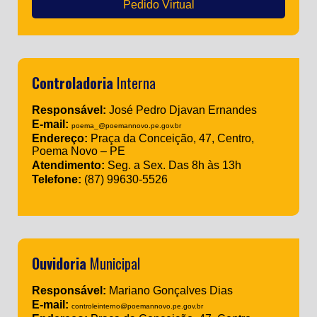
Pedido Virtual
Controladoria
Interna
Responsável:
José Pedro Djavan Ernandes
E-mail:
poema_@poemannovo.pe.gov.br
Endereço:
Praça da Conceição, 47, Centro,
Poema Novo – PE
Atendimento:
Seg. a Sex. Das 8h às 13h
Telefone:
(87) 99630-5526
Ouvidoria
Municipal
Responsável:
Mariano Gonçalves Dias
E-mail:
controleinterno@poemannovo.pe.gov.br