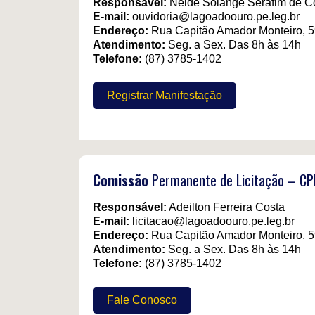
Responsável:
Neide Solange Serafim de C
E-mail:
ouvidoria@lagoadoouro.pe.leg.br
Endereço:
Rua Capitão Amador Monteiro, 5
Atendimento:
Seg. a Sex. Das 8h às 14h
Telefone:
(87) 3785-1402
Registrar Manifestação
Comissão
Permanente de Licitação – CP
Responsável:
Adeilton Ferreira Costa
E-mail:
licitacao@lagoadoouro.pe.leg.br
Endereço:
Rua Capitão Amador Monteiro, 5
Atendimento:
Seg. a Sex. Das 8h às 14h
Telefone:
(87) 3785-1402
Fale Conosco