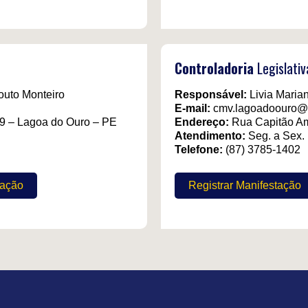
Controladoria
Legislativ
outo Monteiro
Responsável:
Livia Maria
E-mail:
cmv.lagoadoouro@
9 – Lagoa do Ouro – PE
Endereço:
Rua Capitão Am
Atendimento:
Seg. a Sex.
Telefone:
(87) 3785-1402
tação
Registrar Manifestação