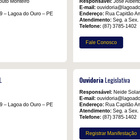
outo Monteiro
Responsável:
José Alberto
E-mail:
ouvidoria@lagoado
9 – Lagoa do Ouro – PE
Endereço:
Rua Capitão Am
Atendimento:
Seg. a Sex.
Telefone:
(87) 3785-1402
Fale Conosco
L
Ouvidoria
Legislativa
Responsável:
Neide Solan
E-mail:
ouvidoria@lagoado
9 – Lagoa do Ouro – PE
Endereço:
Rua Capitão Am
Atendimento:
Seg. a Sex.
Telefone:
(87) 3785-1402
Registrar Manifestação