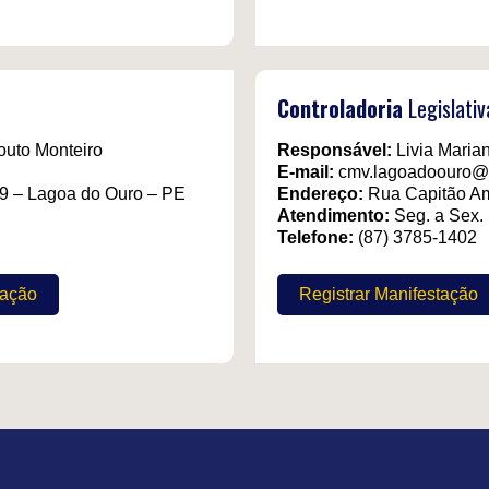
Controladoria
Legislativ
outo Monteiro
Responsável:
Livia Maria
E-mail:
cmv.lagoadoouro@
9 – Lagoa do Ouro – PE
Endereço:
Rua Capitão Am
Atendimento:
Seg. a Sex.
Telefone:
(87) 3785-1402
tação
Registrar Manifestação