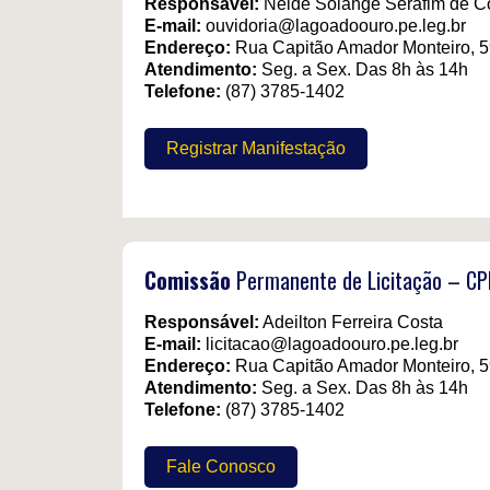
Responsável:
Neide Solange Serafim de C
E-mail:
ouvidoria@lagoadoouro.pe.leg.br
Endereço:
Rua Capitão Amador Monteiro, 5
Atendimento:
Seg. a Sex. Das 8h às 14h
Telefone:
(87) 3785-1402
Registrar Manifestação
Comissão
Permanente de Licitação – CP
Responsável:
Adeilton Ferreira Costa
E-mail:
licitacao@lagoadoouro.pe.leg.br
Endereço:
Rua Capitão Amador Monteiro, 5
Atendimento:
Seg. a Sex. Das 8h às 14h
Telefone:
(87) 3785-1402
Fale Conosco