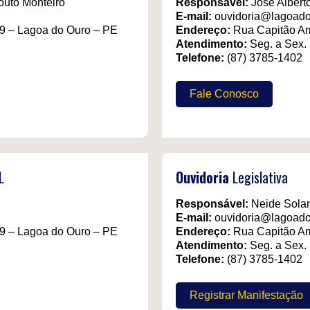
outo Monteiro
Responsável:
José Alberto
E-mail:
ouvidoria@lagoado
9 – Lagoa do Ouro – PE
Endereço:
Rua Capitão Am
Atendimento:
Seg. a Sex.
Telefone:
(87) 3785-1402
Fale Conosco
L
Ouvidoria
Legislativa
Responsável:
Neide Solan
E-mail:
ouvidoria@lagoado
9 – Lagoa do Ouro – PE
Endereço:
Rua Capitão Am
Atendimento:
Seg. a Sex.
Telefone:
(87) 3785-1402
Registrar Manifestação